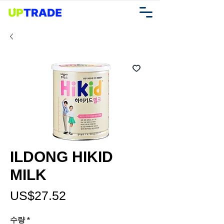
ILDONG HIKID
MILK
가
US$27.52
격
수량
*