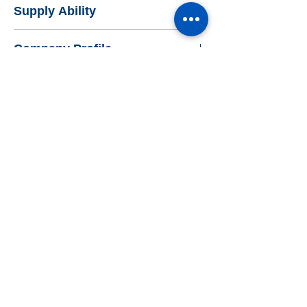
- Certification : HACCP applied patent
Supply Ability
- Quantity(EA)/Box :
process (selection work)
- Size/Box :
- Origin : Korea
- Capacity(EA)/Month : Consultation
- Weight/Box :
Company Profile
- Use :
- Number of Box(EA)/Pallet :
- Capacity : 250g
- Pallet Size(cm) :
- Name : Donghae Foods
- Size(L*W*H, D*H) :
- Address : 109-14, Gungteul-ro 38beon-gil,
- Weight :
Seowon-gu, Cheongju-si
- Color :
- Year(Business Open) : 2013
Inquiry
- OEM Availability :
- Main Business : Sea Food Processing
- Other : US FDA factory registration,
Vietnamese food certification
UPTRADE
​업트레이드