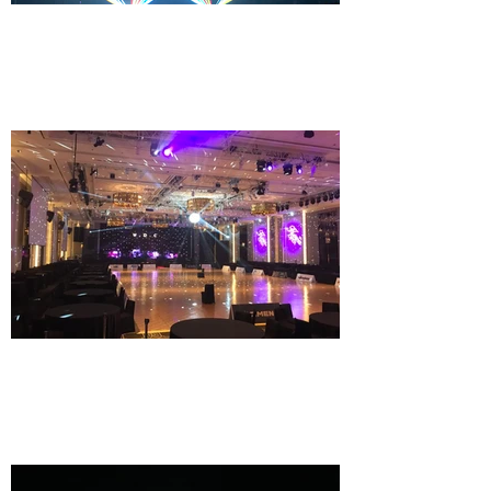
​무대장치
트러스, 무대바닥, 댄스플로어, 트러스모터, LED
Wall etc
특수조명
레이저, 키네틱라이트, LED 구조명, 장치조명, 미러
볼 etc