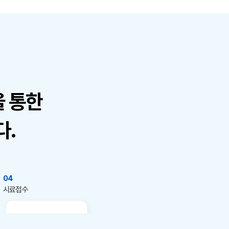
을 통한
다.
04
​시료접수