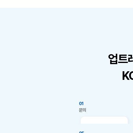
업트
K
01
​문의