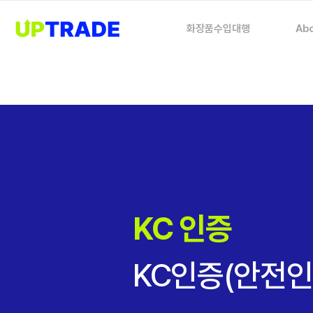
화장품수입대행
Abo
KC 인증
KC인증(안전인